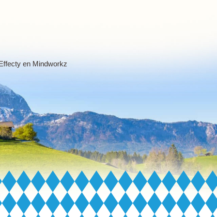
Effecty
en
Mindworkz