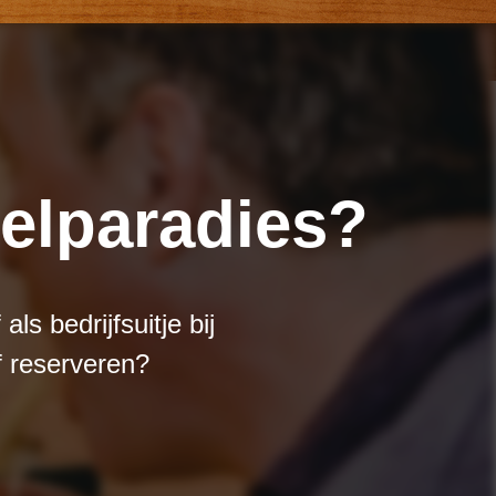
zelparadies?
ls bedrijfsuitje bij
f reserveren?