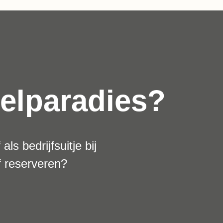
zelparadies?
ls bedrijfsuitje bij
f reserveren?