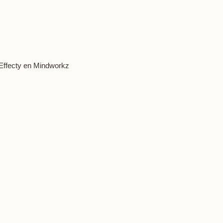
Effecty
en
Mindworkz