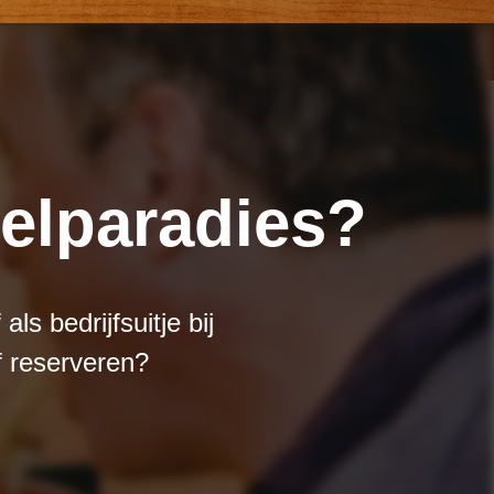
zelparadies?
ls bedrijfsuitje bij
f reserveren?