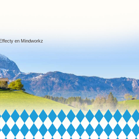
Effecty
en
Mindworkz